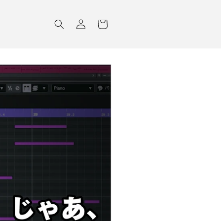
ロ
カ
グ
ー
イ
ト
ン