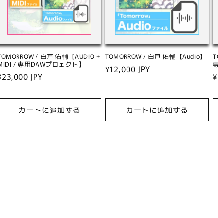
TOMORROW / 白戸 佑輔【AUDIO +
TOMORROW / 白戸 佑輔【Audio】
T
MIDI / 専用DAWプロェクト】
通
¥12,000 JPY
通
¥23,000 JPY
¥
常
常
価
価
格
カートに追加する
カートに追加する
格