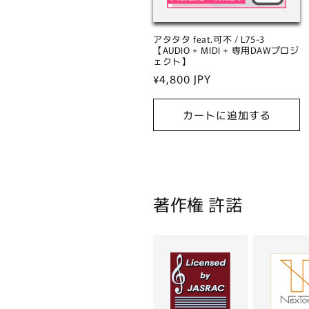
アタタタ feat.可不 / L75-3
【AUDIO + MIDI + 専用DAWプロジ
ェクト】
通
¥4,800 JPY
常
価
カートに追加する
格
著作権 許諾