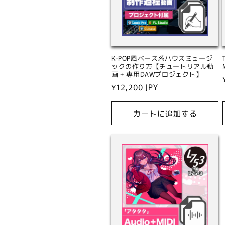
K-POP風ベース系ハウスミュージ
ックの作り方【チュートリアル動
画 + 専用DAWプロジェクト】
通
¥12,200 JPY
常
価
カートに追加する
格