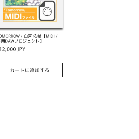
OMORROW / 白戸 佑輔【MIDI /
専用DAWプロジェクト】
通
12,000 JPY
常
価
カートに追加する
格